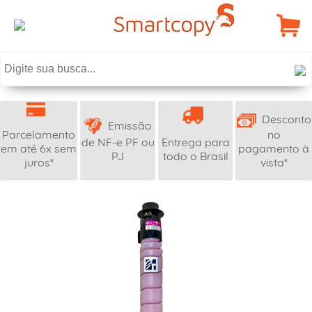
Desconto
Emissão
Parcelamento
no
de NF-e PF ou
Entrega para
em até 6x sem
pagamento à
PJ
todo o Brasil
juros*
vista*