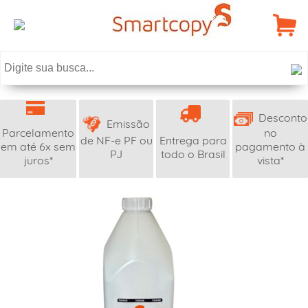
Desconto
Emissão
Parcelamento
no
de NF-e PF ou
Entrega para
em até 6x sem
pagamento à
PJ
todo o Brasil
juros*
vista*