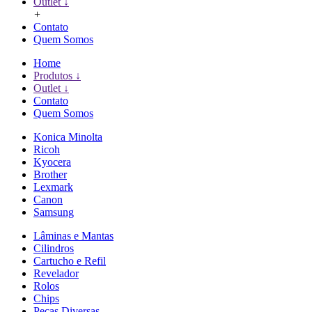
Outlet ↓
+
Contato
Quem Somos
Home
Produtos ↓
Outlet ↓
Contato
Quem Somos
Konica Minolta
Ricoh
Kyocera
Brother
Lexmark
Canon
Samsung
Lâminas e Mantas
Cilindros
Cartucho e Refil
Revelador
Rolos
Chips
Peças Diversas