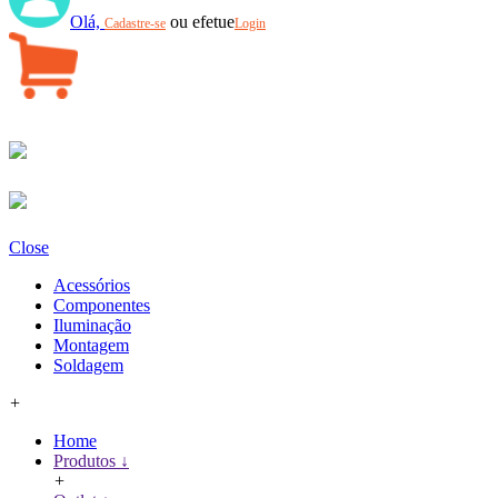
Olá,
ou efetue
Cadastre-se
Login
Close
Acessórios
Componentes
Iluminação
Montagem
Soldagem
+
Home
Produtos ↓
+