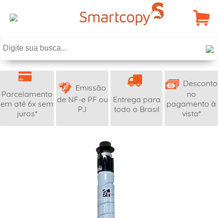
Desconto
Emissão
Parcelamento
no
de NF-e PF ou
Entrega para
em até 6x sem
pagamento à
PJ
todo o Brasil
juros*
vista*