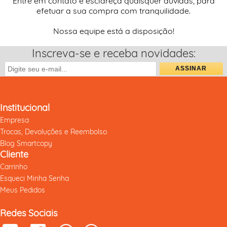
Entre em contato e esclareça quaisquer dúvidas, para
efetuar a sua compra com tranquilidade.
Nossa equipe está a disposição!
Inscreva-se e receba novidades:
Institucional
Empresa
Trocas, Devoluções e Reembolso
Blog Smartcopy
Cliente
Carrinho
Esqueci Minha Senha
Meus Pedidos
Redes Sociais